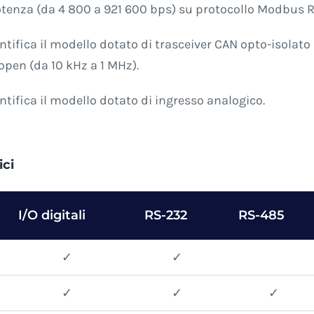
potenza (da 4 800 a 921 600 bps) su protocollo Modbus 
dentifica il modello dotato di trasceiver CAN opto-isolat
pen (da 10 kHz a 1 MHz).
entifica il modello dotato di ingresso analogico.
ci
I/O digitali
RS-232
RS-485
✓
✓
✓
✓
✓