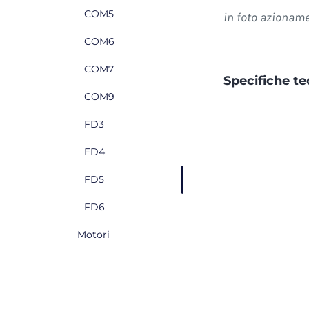
COM5
in foto azioname
COM6
COM7
Specifiche t
COM9
FD3
FD4
FD5
FD6
Motori