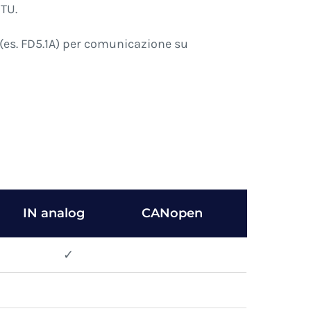
RTU.
o (es. FD5.1A) per comunicazione su
IN analog
CANopen
✓