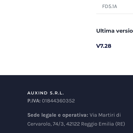
FD5.1A
Ultima versio
V7.28
AUXIND S.R.L.
P.IVA:
01844360352
Sede legale e operativa:
Via Martiri di
Cervarolo, 74/3, 42122 Reggio Emilia (RE)