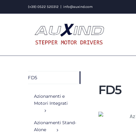
Salta
(+39) 0522 520312
|
info@auxind.com
al
contenuto
FD5
FD5
Azionamenti e
Motori Integrati
Azionamenti Stand-
Alone