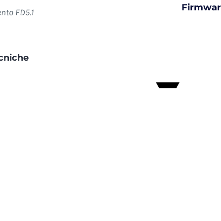
Firmwar
nto FD5.1
ecniche