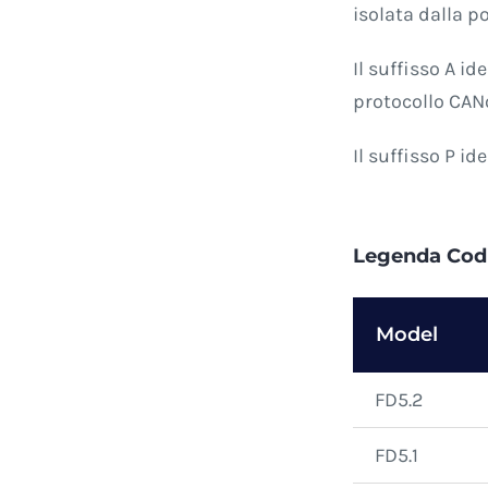
isolata dalla 
Il suffisso A i
protocollo CANo
Il suffisso P id
Legenda Codi
Model
FD5.2
FD5.1