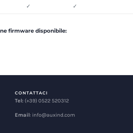
✓
✓
ne firmware disponibile:
CONTATTACI
Tel:
(+39) 0522 520312
Email
: info@auxind.com