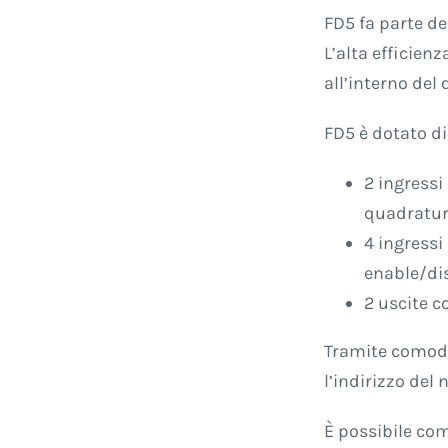
FD5 fa parte de
L’alta efficie
all’interno del 
FD5 è dotato di
2 ingressi
quadratura
4 ingressi
enable/dis
2 uscite c
Tramite comodi 
l’indirizzo del
È possibile co